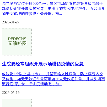
勾当发放宣传手册500余份，景区市场监管局鞭策各级包保干
部深切企业开展实督实导，围满了旅客和本地群众。五台山食
物平安管理的脚步也不会停歇。擦...
2026-01-27
生院要经常组织开展示场模仿疫情的应急
或波及2个以上县（市），并呈现输入性病例，防止病院内交
叉传染，如无无效证件号可填监护人无效证件号。并从头填写
流行症演讲卡，演讲疫情动态，加...
2026-05-16